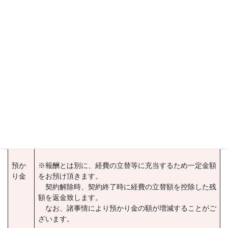
る・・・」
そのようなお悩みを抱えている方は、一度ご相談下さい。
ご利用料金
報酬
報酬20万円＋消費税
【施設入居時】施設家賃の2か月分
（最低20万円）
【在宅の場合】20万円
預か
※報酬とは別に、経費の立替等に充当するため一定金額
り金
をお預け頂きます。
契約解除時、契約終了時に経費の立替額を控除した残
額を返金致します。
なお、諸事情により預かり金の額が増減することがご
ざいます。